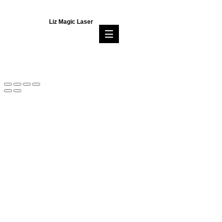
Liz Magic Laser
email:
liz.magic.laser@gmail.com